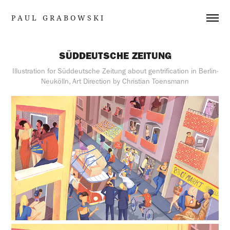
P A U L   G R A B O W S K I
SÜDDEUTSCHE ZEITUNG
Illustration for Süddeutsche Zeitung about gentrification in Berlin-